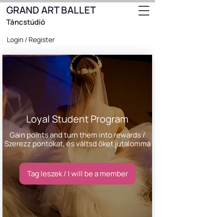
GRAND ART BALLET
Táncstúdió
Login / Register
Loyal Student Program
Gain points and turn them into rewards /
Szerezz pontokat, és váltsd őket jutalommá
Tag leszek / I will be a member