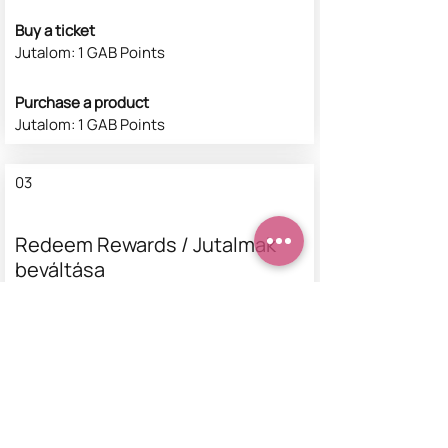
Buy a ticket
Jutalom: 1 GAB Points
Purchase a product
Jutalom: 1 GAB Points
03
Redeem Rewards / Jutalmak
beváltása
10% off all events
50 GAB Points = 10% kedvezmény a
kosárban lévő legolcsóbb termékre
10% off all bookings
50 GAB Points = 10% kedvezmény a