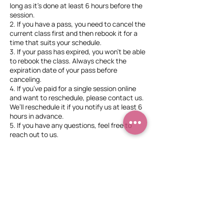
long as it’s done at least 6 hours before the
session.
2. If you have a pass, you need to cancel the
current class first and then rebook it for a
time that suits your schedule.
3. If your pass has expired, you won’t be able
to rebook the class. Always check the
expiration date of your pass before
canceling.
4. If you’ve paid for a single session online
and want to reschedule, please contact us.
We’ll reschedule it if you notify us at least 6
hours in advance.
5. If you have any questions, feel free to
reach out to us.
Óra lemondási és újrafoglalási szabályzat
1. Órát lemondani vagy újrafoglalni csak
akkor lehet, ha ezt legalább 6 órával az óra
kezdete előtt teszed meg.
2. Ha bérlettel rendelkezel, először le kell
mondanod az órát, majd újra kell foglalnod