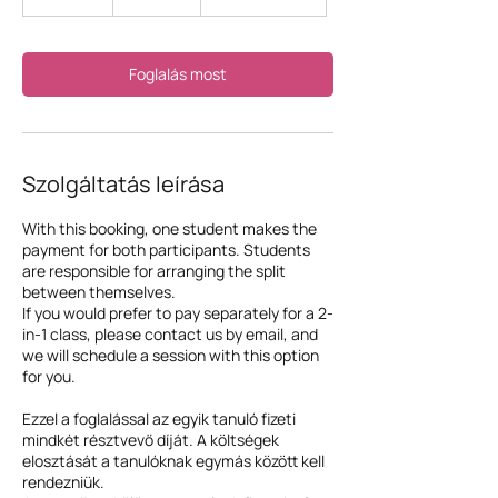
0
p
e
r
Foglalás most
c
Szolgáltatás leírása
With this booking, one student makes the
payment for both participants. Students
are responsible for arranging the split
between themselves.
If you would prefer to pay separately for a 2-
in-1 class, please contact us by email, and
we will schedule a session with this option
for you.
Ezzel a foglalással az egyik tanuló fizeti
mindkét résztvevő díját. A költségek
elosztását a tanulóknak egymás között kell
rendezniük.