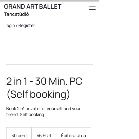
GRAND ART BALLET
Táncstúdió
Login / Register
2 in 1 - 30 Min. PC
(Self booking)
Book 2in1 private for yourself and your
friend. Self booking
56
euró
30 perc
3
56 EUR
Építész utca