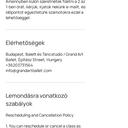
Amennyiben külön szeretnétek fizetni a 2 az
1-ben órát, kérjük, írjatok nekünk e-mailt, és
időpontot egyeztetünk számotokra ezzel a
lehetőséggel.
Elérhetőségek
Budapest, Balett és Táncstúdió / Grand Art
Ballet, Építész Street, Hungary
+36203731564
info@grandartballet.com
Lemondásra vonatkozó
szabályok
Rescheduling and Cancellation Policy
1. You can reschedule or cancel a class as